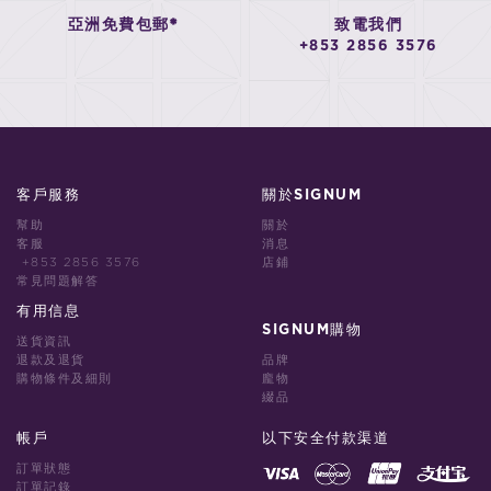
亞洲免費包郵*
致電我們
+853 2856 3576
客戶服務
關於SIGNUM
幫助
關於
客服
消息
+853 2856 3576
店鋪
常見問題解答
有用信息
SIGNUM購物
送貨資訊
退款及退貨
品牌
購物條件及細則
龐物
綴品
帳戶
以下安全付款渠道
訂單狀態
訂單記錄