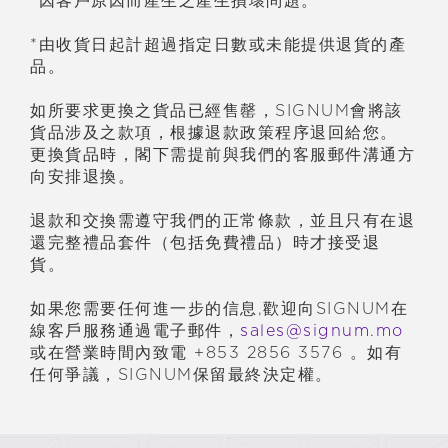
*因客
戶
原因而
產
生之
產
生損壞問題。
*由收貨日起計超過指定日數或未能提供退貨的
產
品。
如所要求更換之貨品已經售罄，SIGNUM會將該
貨品涉及之款項，根據退款政策程序退回給您。
更換貨品時，閣下需提前與我們的客服郵件溝通方
向安排退換。
退款和交換需遵守我們的正常條款，並且只有在退
還完整禮品套件（包括免費禮品）時才接受退
貨。
如果您需要任何進一步的信息,歡迎向SIGNUM在
線客
戶
服務通過電子郵件，
sales@signum.mo
或在營業時間
內
致電 +853 2856 3576 。如有
任何爭議，SIGNUM保留最終決定權。