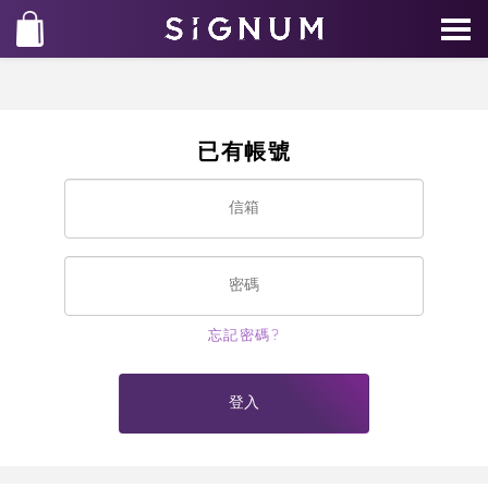
已有帳號
忘記密碼?
登入