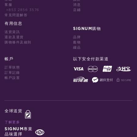
客服
消息
+853 2856 3576
店鋪
常見問題解答
有用信息
SIGNUM購物
送貨資訊
退款及退貨
品牌
購物條件及細則
龐物
綴品
帳戶
以下安全付款渠道
訂單狀態
訂單記錄
帳戶設置
全球送貨
了解更多
SIGNUM專業
品味選擇