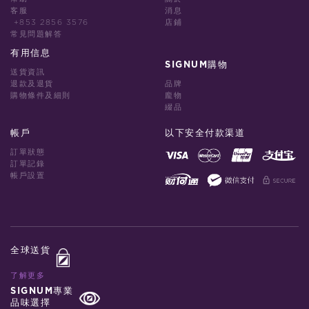
客服
消息
+853 2856 3576
店鋪
常見問題解答
有用信息
SIGNUM購物
送貨資訊
退款及退貨
品牌
購物條件及細則
龐物
綴品
帳戶
以下安全付款渠道
訂單狀態
訂單記錄
帳戶設置
全球送貨
了解更多
SIGNUM專業
品味選擇