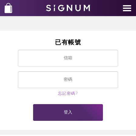
已有帳號
忘記密碼?
登入