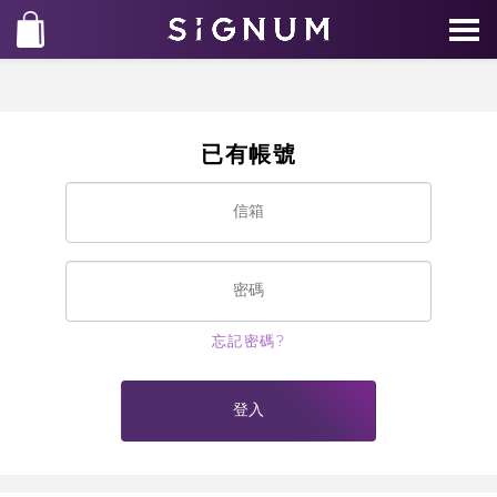
已有帳號
忘記密碼?
登入