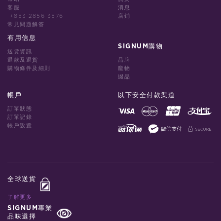
客服
消息
+853 2856 3576
店鋪
常見問題解答
有用信息
SIGNUM購物
送貨資訊
退款及退貨
品牌
購物條件及細則
龐物
綴品
帳戶
以下安全付款渠道
訂單狀態
訂單記錄
帳戶設置
全球送貨
了解更多
SIGNUM專業
品味選擇