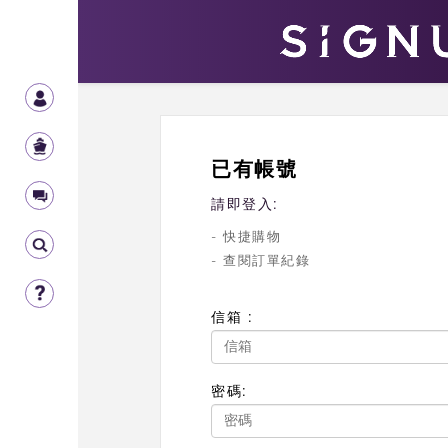
已有帳號
請即登入:
- 快捷購物
- 查閱訂單紀錄
信箱 :
密碼: