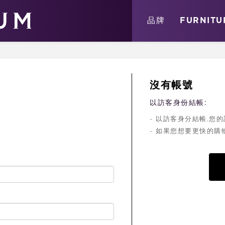
關於
消息
店鋪
品牌
FURNITU
沒有帳號
以訪客身份結帳:
- 以訪客身分結帳,
- 如果您想要更快的購