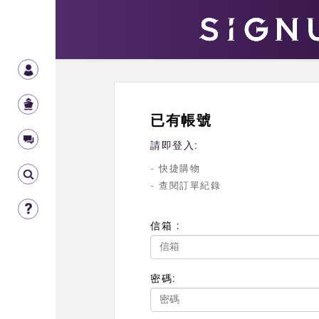
已有帳號
請即登入:
- 快捷購物
- 查閱訂單紀錄
信箱 :
密碼: