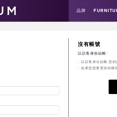
關於
消息
店鋪
品牌
FURNITU
沒有帳號
以訪客身份結帳:
- 以訪客身分結帳,
- 如果您想要更快的購