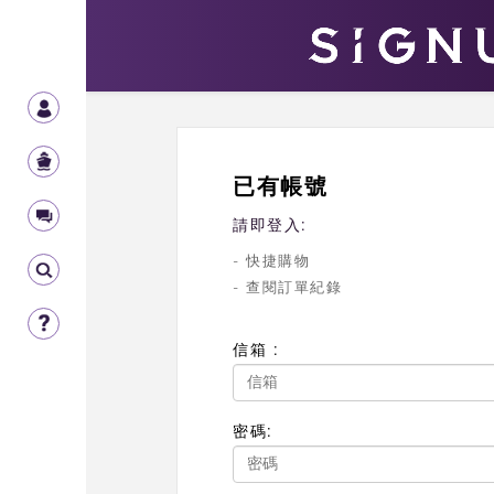
已有帳號
請即登入:
- 快捷購物
- 查閱訂單紀錄
信箱 :
密碼: