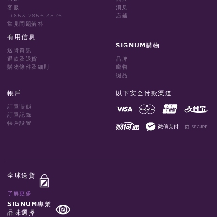
客服
消息
+853 2856 3576
店鋪
常見問題解答
有用信息
SIGNUM購物
送貨資訊
退款及退貨
品牌
購物條件及細則
龐物
綴品
帳戶
以下安全付款渠道
訂單狀態
訂單記錄
帳戶設置
全球送貨
了解更多
SIGNUM專業
品味選擇