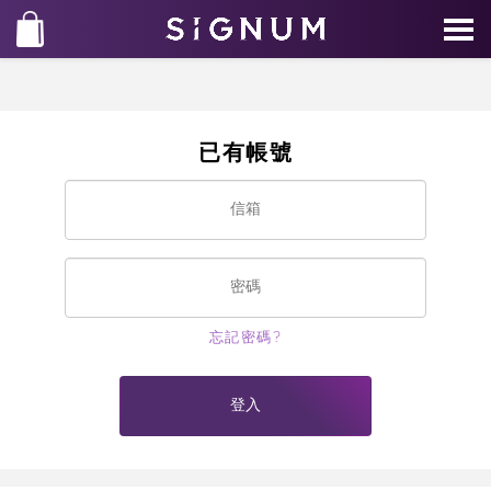
已有帳號
忘記密碼?
登入