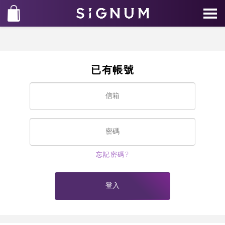
已有帳號
忘記密碼?
登入