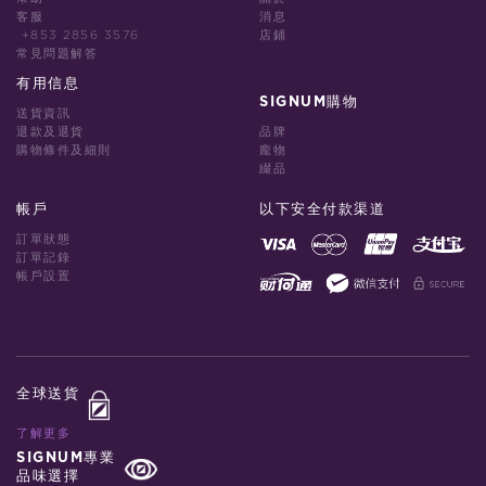
客服
消息
+853 2856 3576
店鋪
常見問題解答
有用信息
SIGNUM購物
送貨資訊
退款及退貨
品牌
購物條件及細則
龐物
綴品
帳戶
以下安全付款渠道
訂單狀態
訂單記錄
帳戶設置
全球送貨
了解更多
SIGNUM專業
品味選擇