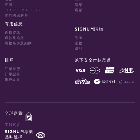
客服
消息
+853 2856 3576
店鋪
常見問題解答
有用信息
SIGNUM購物
送貨資訊
退款及退貨
品牌
購物條件及細則
龐物
綴品
帳戶
以下安全付款渠道
訂單狀態
訂單記錄
帳戶設置
全球送貨
了解更多
SIGNUM專業
品味選擇