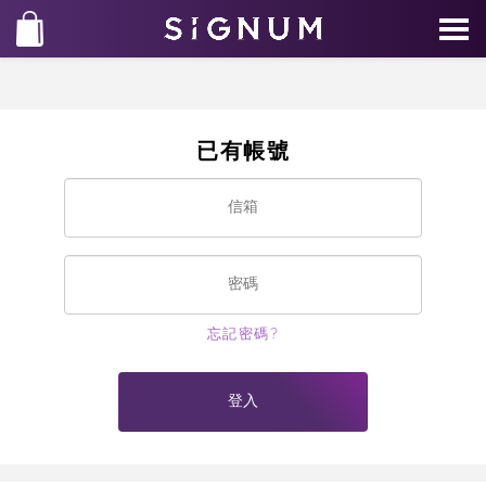
已有帳號
忘記密碼?
登入