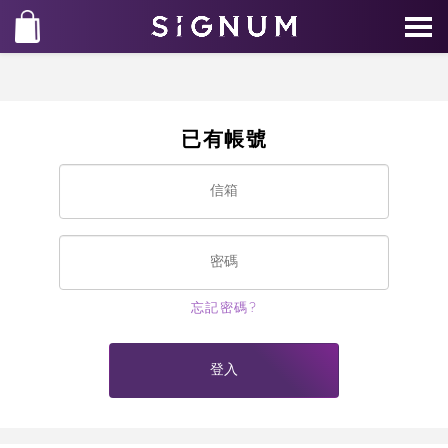
已有帳號
忘記密碼?
登入