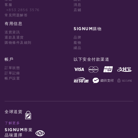
客服
消息
+853 2856 3576
店鋪
常見問題解答
有用信息
SIGNUM購物
送貨資訊
退款及退貨
品牌
購物條件及細則
龐物
綴品
帳戶
以下安全付款渠道
訂單狀態
訂單記錄
帳戶設置
全球送貨
了解更多
SIGNUM專業
品味選擇