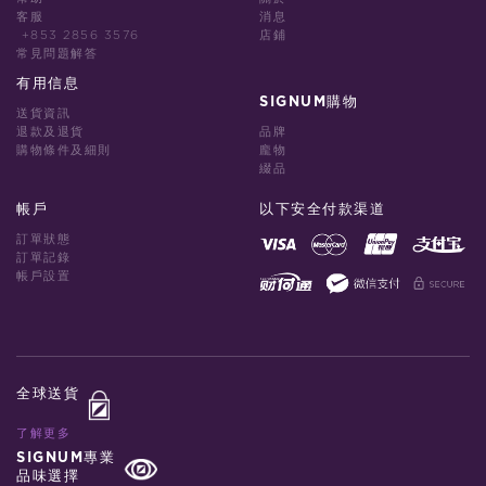
客服
消息
+853 2856 3576
店鋪
常見問題解答
有用信息
SIGNUM購物
送貨資訊
退款及退貨
品牌
購物條件及細則
龐物
綴品
帳戶
以下安全付款渠道
訂單狀態
訂單記錄
帳戶設置
全球送貨
了解更多
SIGNUM專業
品味選擇