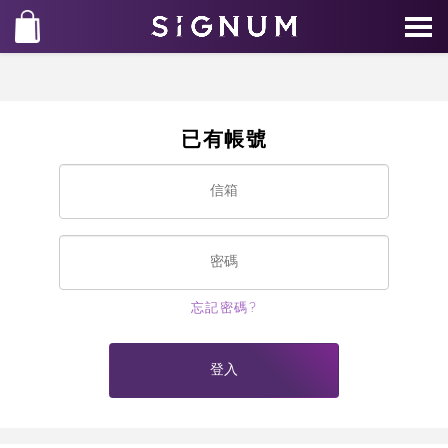
已有帳號
忘記密碼?
登入