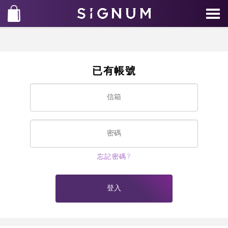
已有帳號
忘記密碼?
登入