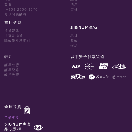
客服
消息
+853 2856 3576
店鋪
常見問題解答
有用信息
SIGNUM購物
送貨資訊
退款及退貨
品牌
購物條件及細則
龐物
綴品
帳戶
以下安全付款渠道
訂單狀態
訂單記錄
帳戶設置
全球送貨
了解更多
SIGNUM專業
品味選擇