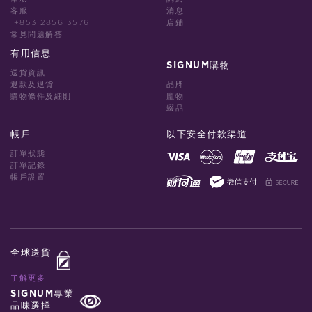
客服
消息
+853 2856 3576
店鋪
常見問題解答
有用信息
SIGNUM購物
送貨資訊
退款及退貨
品牌
購物條件及細則
龐物
綴品
帳戶
以下安全付款渠道
訂單狀態
訂單記錄
帳戶設置
全球送貨
了解更多
SIGNUM專業
品味選擇