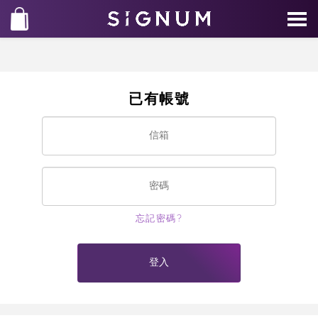
已有帳號
忘記密碼?
登入