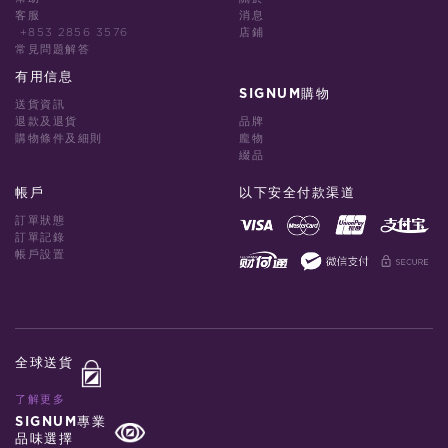
客服
消息
+853 2856 3576
店鋪
常見問題解答
有用信息
SIGNUM購物
送貨資訊
退款及退貨
品牌
購物條件及細則
龐物
綴品
帳戶
以下安全付款渠道
訂單狀態
訂單記錄
帳戶設置
全球送貨
了解更多
SIGNUM專業
品味選擇