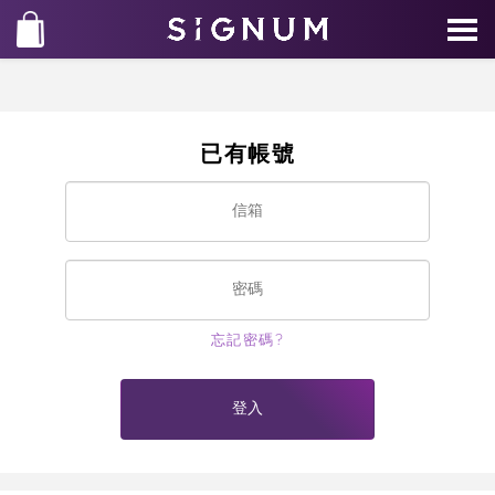
已有帳號
忘記密碼?
登入