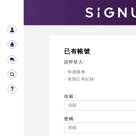
已有帳號
請即登入:
- 快捷購物
- 查閱訂單紀錄
信箱 :
密碼: