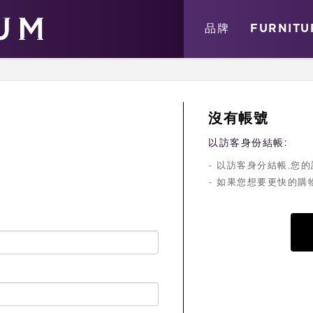
關於
消息
店鋪
品牌
FURNITU
沒有帳號
以訪客身份結帳:
- 以訪客身分結帳,
- 如果您想要更快的購