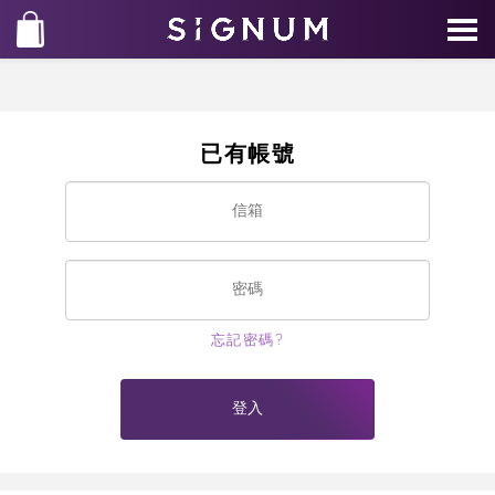
已有帳號
忘記密碼?
登入