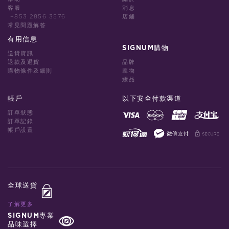
客服
消息
+853 2856 3576
店鋪
常見問題解答
有用信息
SIGNUM購物
送貨資訊
退款及退貨
品牌
購物條件及細則
龐物
綴品
帳戶
以下安全付款渠道
訂單狀態
訂單記錄
帳戶設置
全球送貨
了解更多
SIGNUM專業
品味選擇