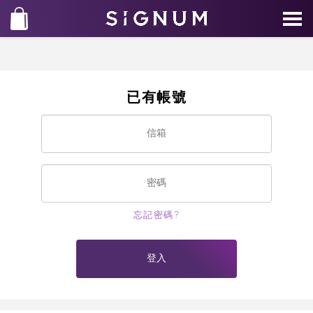
已有帳號
忘記密碼?
登入