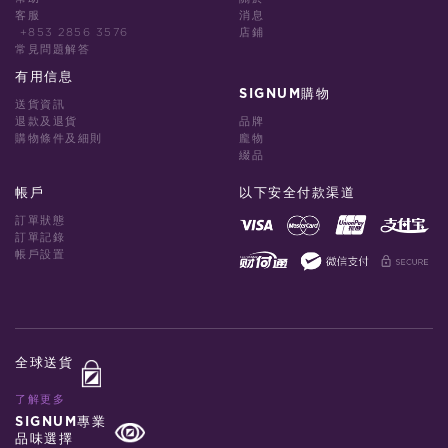
客服
消息
+853 2856 3576
店鋪
常見問題解答
有用信息
SIGNUM購物
送貨資訊
退款及退貨
品牌
購物條件及細則
龐物
綴品
帳戶
以下安全付款渠道
訂單狀態
訂單記錄
帳戶設置
全球送貨
了解更多
SIGNUM專業
品味選擇