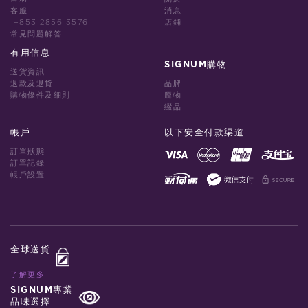
客服
消息
+853 2856 3576
店鋪
常見問題解答
有用信息
SIGNUM購物
送貨資訊
退款及退貨
品牌
購物條件及細則
龐物
綴品
帳戶
以下安全付款渠道
訂單狀態
訂單記錄
帳戶設置
全球送貨
了解更多
SIGNUM專業
品味選擇