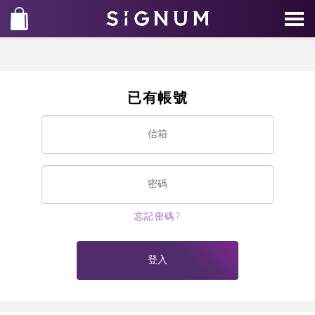
已有帳號
忘記密碼?
登入