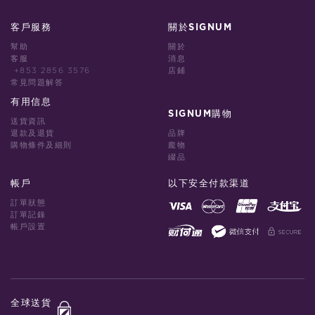
客戶服務
關於SIGNUM
幫助
關於
客服
消息
+853 2856 3576
店鋪
常見問題解答
有用信息
SIGNUM購物
送貨資訊
退款及退貨
品牌
購物條件及細則
龐物
綴品
帳戶
以下安全付款渠道
訂單狀態
訂單記錄
帳戶設置
全球送貨