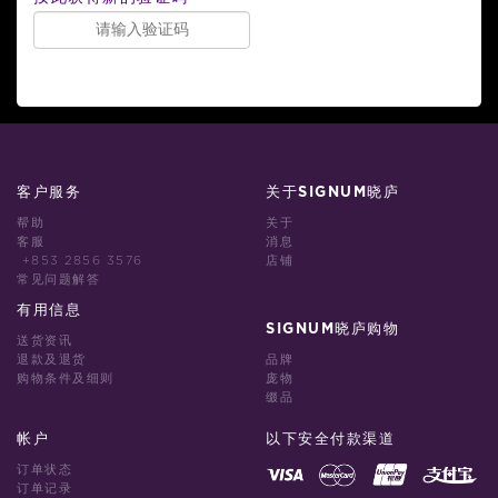
客户服务
关于SIGNUM晓庐
帮助
关于
客服
消息
+853 2856 3576
店铺
常见问题解答
有用信息
SIGNUM晓庐购物
送货资讯
退款及退货
品牌
购物条件及细则
庞物
缀品
帐户
以下安全付款渠道
订单状态
订单记录