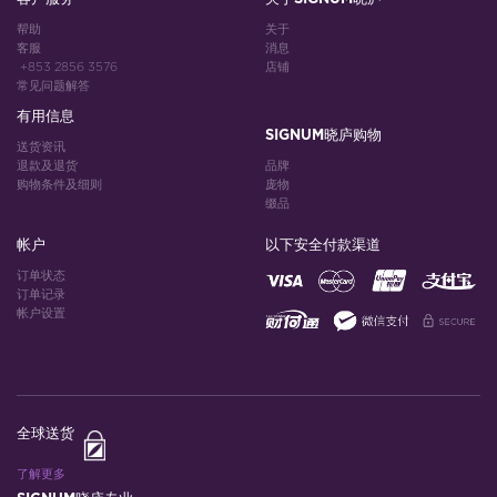
帮助
关于
客服
消息
+853 2856 3576
店铺
常见问题解答
有用信息
SIGNUM晓庐购物
送货资讯
退款及退货
品牌
购物条件及细则
庞物
缀品
帐户
以下安全付款渠道
订单状态
订单记录
帐户设置
全球送货
了解更多