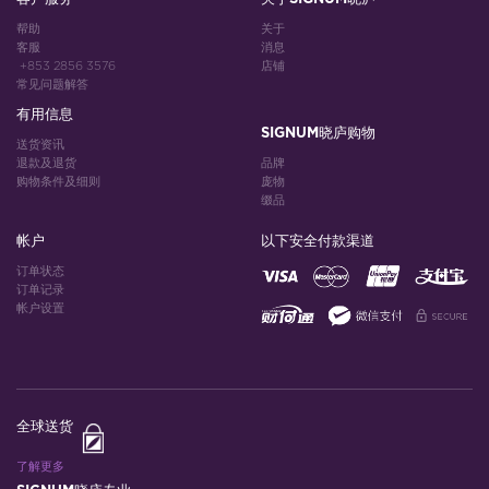
帮助
关于
客服
消息
+853 2856 3576
店铺
常见问题解答
有用信息
SIGNUM晓庐购物
送货资讯
退款及退货
品牌
购物条件及细则
庞物
缀品
帐户
以下安全付款渠道
订单状态
订单记录
帐户设置
全球送货
了解更多