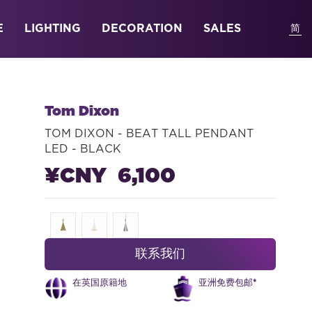
E
LIGHTING
DECORATION
SALES
Tom Dixon
TOM DIXON - BEAT TALL PENDANT
LED - BLACK
¥CNY 6,100
联系我们
在英国原籍地
亚洲免费包邮*