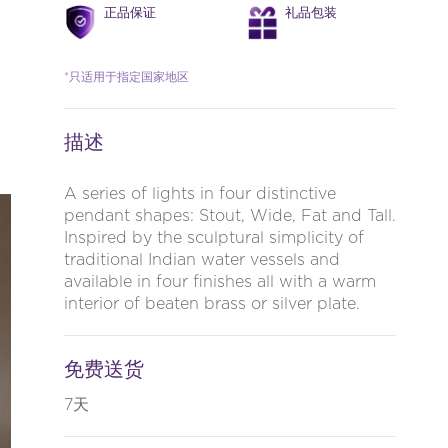
正品保证
礼品包装
*只适用于指定国家地区
描述
A series of lights in four distinctive
pendant shapes: Stout, Wide, Fat and Tall.
Inspired by the sculptural simplicity of
traditional Indian water vessels and
available in four finishes all with a warm
interior of beaten brass or silver plate.
免费送货
7天