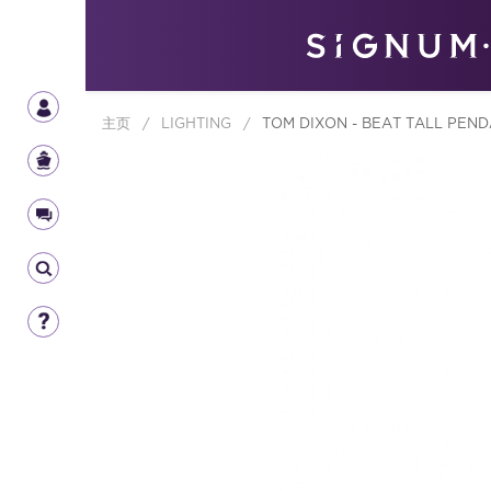
主页
/
LIGHTING
/
TOM DIXON - BEAT TALL PEND