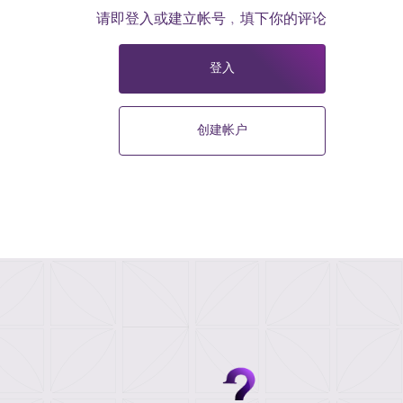
请即登入或建立帐号﹐填下你的评论
登入
创建帐户