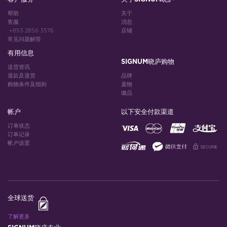
帮助
关于
客服
消息
+853 2856 3576
店铺
常见问题解答
有用信息
SIGNUM晓庐购物
送货资讯
退款及退货
品牌
购物条件及细则
庞物
缀品
帐户
以下安全付款渠道
订单状态
订单记录
帐户设置
全球送货
了解更多