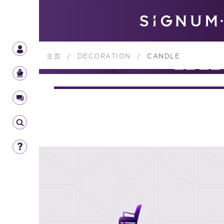
主页
/
DECORATION
/
CANDLE
DECOR