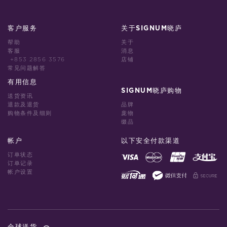
客户服务
关于SIGNUM晓庐
帮助
关于
客服
消息
+853 2856 3576
店铺
常见问题解答
有用信息
SIGNUM晓庐购物
送货资讯
退款及退货
品牌
购物条件及细则
庞物
缀品
帐户
以下安全付款渠道
订单状态
订单记录
帐户设置