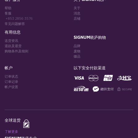
帮助
关于
客服
消息
+853 2856 3576
店铺
常见问题解答
有用信息
SIGNUM晓庐购物
送货资讯
退款及退货
品牌
购物条件及细则
庞物
缀品
帐户
以下安全付款渠道
订单状态
订单记录
帐户设置
全球送货
了解更多