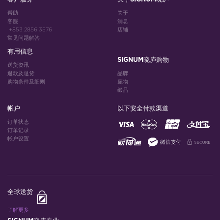
帮助
关于
客服
消息
+853 2856 3576
店铺
常见问题解答
有用信息
SIGNUM晓庐购物
送货资讯
退款及退货
品牌
购物条件及细则
庞物
缀品
帐户
以下安全付款渠道
订单状态
订单记录
帐户设置
全球送货
了解更多