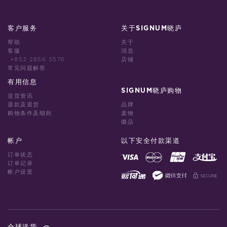
客户服务
关于SIGNUM晓庐
帮助
关于
客服
消息
+853 2856 3576
店铺
常见问题解答
有用信息
SIGNUM晓庐购物
送货资讯
退款及退货
品牌
购物条件及细则
庞物
缀品
帐户
以下安全付款渠道
订单状态
订单记录
帐户设置