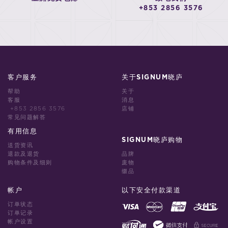
+853 2856 3576
客户服务
关于SIGNUM晓庐
帮助
关于
客服
消息
+853 2856 3576
店铺
常见问题解答
有用信息
SIGNUM晓庐购物
送货资讯
退款及退货
品牌
购物条件及细则
庞物
缀品
帐户
以下安全付款渠道
订单状态
订单记录
帐户设置