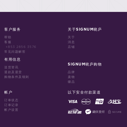
客户服务
关于SIGNUM晓庐
帮助
关于
客服
消息
+853 2856 3576
店铺
常见问题解答
有用信息
SIGNUM晓庐购物
送货资讯
退款及退货
品牌
购物条件及细则
庞物
缀品
帐户
以下安全付款渠道
订单状态
订单记录
帐户设置