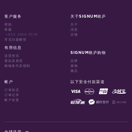
客户服务
关于SIGNUM晓庐
帮助
关于
客服
消息
+853 2856 3576
店铺
常见问题解答
有用信息
SIGNUM晓庐购物
送货资讯
退款及退货
品牌
购物条件及细则
庞物
缀品
帐户
以下安全付款渠道
订单状态
订单记录
帐户设置