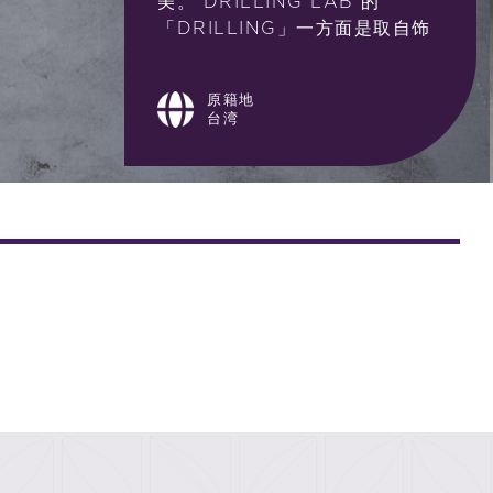
美。 DRILLING LAB 的
「DRILLING」一方面是取自饰
品、珠宝的英文「Jewelry 」的
谐音；另一方面，字义本身也有
原籍地
「钻取」的意思，强调品牌追求
台湾
的物件本质，朴实、不造作的
「真实」理念。