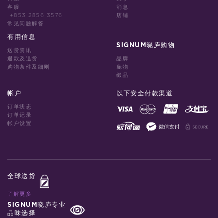
客服
消息
+853 2856 3576
店铺
常见问题解答
有用信息
SIGNUM晓庐购物
送货资讯
退款及退货
品牌
购物条件及细则
庞物
缀品
帐户
以下安全付款渠道
订单状态
订单记录
帐户设置
全球送货
了解更多
SIGNUM晓庐专业
品味选择