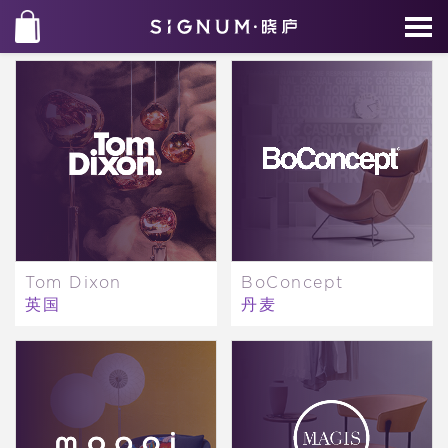
Tom Dixon
BoConcept
英国
丹麦