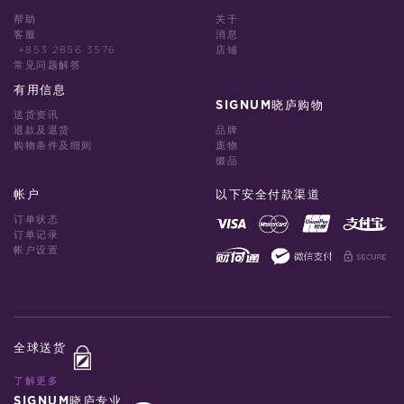
帮助
关于
客服
消息
+853 2856 3576
店铺
常见问题解答
有用信息
SIGNUM晓庐购物
送货资讯
退款及退货
品牌
购物条件及细则
庞物
缀品
帐户
以下安全付款渠道
订单状态
订单记录
帐户设置
全球送货
了解更多
SIGNUM晓庐专业