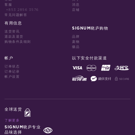
客服
消息
+853 2856 3576
店铺
常见问题解答
有用信息
SIGNUM晓庐购物
送货资讯
退款及退货
品牌
购物条件及细则
庞物
缀品
帐户
以下安全付款渠道
订单状态
订单记录
帐户设置
全球送货
了解更多
SIGNUM晓庐专业
品味选择