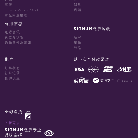
客服
消息
+853 2856 3576
店铺
常见问题解答
有用信息
SIGNUM晓庐购物
送货资讯
退款及退货
品牌
购物条件及细则
庞物
缀品
帐户
以下安全付款渠道
订单状态
订单记录
帐户设置
全球送货
了解更多
SIGNUM晓庐专业
品味选择