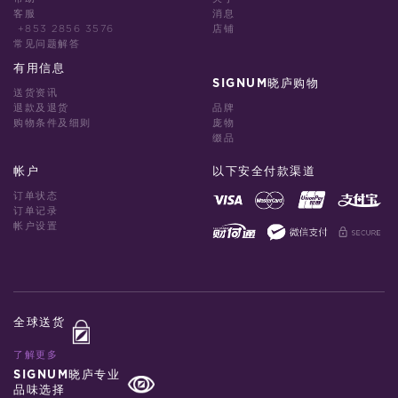
客服
消息
+853 2856 3576
店铺
常见问题解答
有用信息
SIGNUM晓庐购物
送货资讯
退款及退货
品牌
购物条件及细则
庞物
缀品
帐户
以下安全付款渠道
订单状态
订单记录
帐户设置
全球送货
了解更多
SIGNUM晓庐专业
品味选择