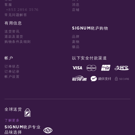
客服
消息
+853 2856 3576
店铺
常见问题解答
有用信息
SIGNUM晓庐购物
送货资讯
退款及退货
品牌
购物条件及细则
庞物
缀品
帐户
以下安全付款渠道
订单状态
订单记录
帐户设置
全球送货
了解更多
SIGNUM晓庐专业
品味选择