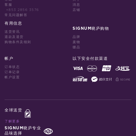
客服
消息
+853 2856 3576
店铺
常见问题解答
有用信息
SIGNUM晓庐购物
送货资讯
退款及退货
品牌
购物条件及细则
庞物
缀品
帐户
以下安全付款渠道
订单状态
订单记录
帐户设置
全球送货
了解更多
SIGNUM晓庐专业
品味选择