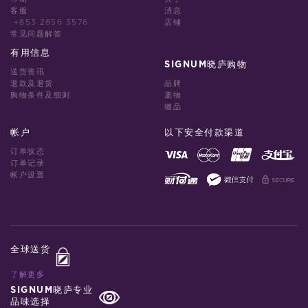
客服
消息
+853 2856 3576
店铺
常见问题解答
有用信息
SIGNUM晓庐购物
送货资讯
退款及退货
品牌
购物条件及细则
庞物
缀品
帐户
以下安全付款渠道
订单状态
订单记录
帐户设置
全球送货
了解更多
SIGNUM晓庐专业
品味选择