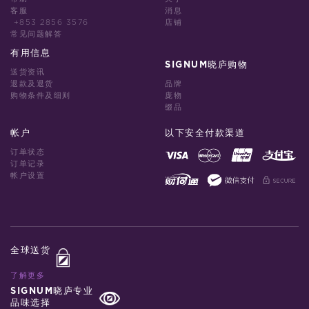
客服
消息
+853 2856 3576
店铺
常见问题解答
有用信息
SIGNUM晓庐购物
送货资讯
退款及退货
品牌
购物条件及细则
庞物
缀品
帐户
以下安全付款渠道
订单状态
订单记录
帐户设置
全球送货
了解更多
SIGNUM晓庐专业
品味选择