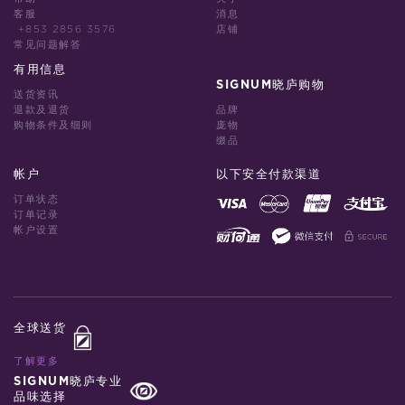
客服
消息
+853 2856 3576
店铺
常见问题解答
有用信息
SIGNUM晓庐购物
送货资讯
退款及退货
品牌
购物条件及细则
庞物
缀品
帐户
以下安全付款渠道
订单状态
订单记录
帐户设置
全球送货
了解更多
SIGNUM晓庐专业
品味选择