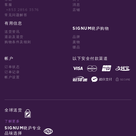
客服
消息
+853 2856 3576
店铺
常见问题解答
有用信息
SIGNUM晓庐购物
送货资讯
退款及退货
品牌
购物条件及细则
庞物
缀品
帐户
以下安全付款渠道
订单状态
订单记录
帐户设置
全球送货
了解更多
SIGNUM晓庐专业
品味选择