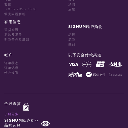
客服
消息
+853 2856 3576
店铺
常见问题解答
有用信息
SIGNUM晓庐购物
送货资讯
退款及退货
品牌
购物条件及细则
庞物
缀品
帐户
以下安全付款渠道
订单状态
订单记录
帐户设置
全球送货
了解更多
SIGNUM晓庐专业
品味选择