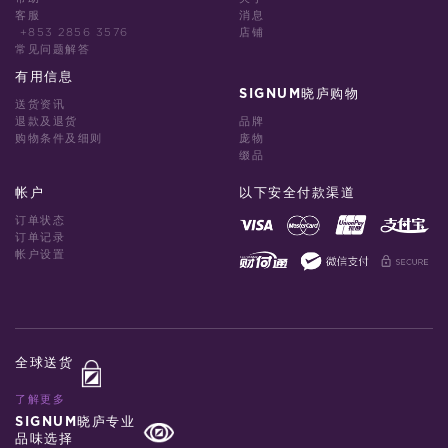
客服
消息
+853 2856 3576
店铺
常见问题解答
有用信息
SIGNUM晓庐购物
送货资讯
退款及退货
品牌
购物条件及细则
庞物
缀品
帐户
以下安全付款渠道
订单状态
订单记录
帐户设置
全球送货
了解更多
SIGNUM晓庐专业
品味选择