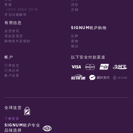
客服
消息
+853 2856 3576
店铺
常见问题解答
有用信息
SIGNUM晓庐购物
送货资讯
退款及退货
品牌
购物条件及细则
庞物
缀品
帐户
以下安全付款渠道
订单状态
订单记录
帐户设置
全球送货
了解更多
SIGNUM晓庐专业
品味选择