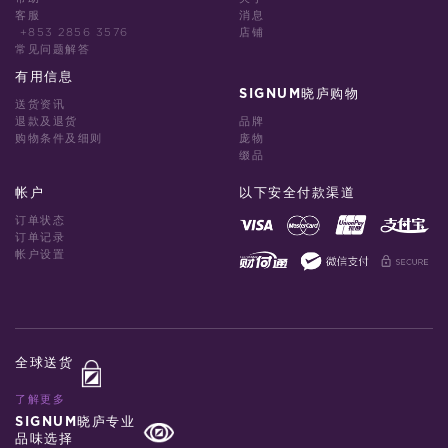
客服
消息
+853 2856 3576
店铺
常见问题解答
有用信息
SIGNUM晓庐购物
送货资讯
退款及退货
品牌
购物条件及细则
庞物
缀品
帐户
以下安全付款渠道
订单状态
订单记录
帐户设置
全球送货
了解更多
SIGNUM晓庐专业
品味选择