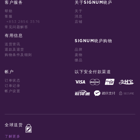
客户服务
关于SIGNUM晓庐
帮助
关于
客服
消息
+853 2856 3576
店铺
常见问题解答
有用信息
SIGNUM晓庐购物
送货资讯
退款及退货
品牌
购物条件及细则
庞物
缀品
帐户
以下安全付款渠道
订单状态
订单记录
帐户设置
全球送货
了解更多